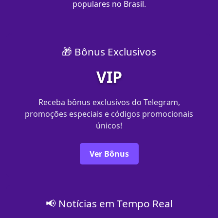
populares no Brasil.
🎁 Bônus Exclusivos
VIP
Receba bônus exclusivos do Telegram,
promoções especiais e códigos promocionais
únicos!
Ver Bônus
📢 Notícias em Tempo Real