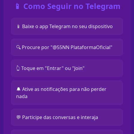
📱 Como Seguir no Telegram
📱 Baixe o app Telegram no seu dispositivo
🔍 Procure por "@55NN PlataformaOficial"
👆 Toque em "Entrar" ou "Join"
🔔 Ative as notificações para não perder
nada
💬 Participe das conversas e interaja