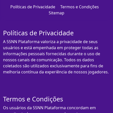
Políticas de Privacidade
Termos e Condições
Sitemap
Políticas de Privacidade
A 55NN Plataforma valoriza a privacidade de seus
usuários e está empenhada em proteger todas as
informações pessoais fornecidas durante o uso de
nossos canais de comunicação. Todos os dados
coletados são utilizados exclusivamente para fins de
melhoria contínua da experiência de nossos jogadores.
Termos e Condições
Os usuários da 55NN Plataforma concordam em