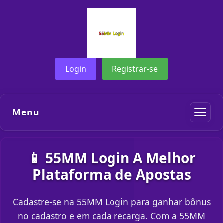
Login
Registrar-se
Menu
📱 55MM Login A Melhor
Plataforma de Apostas
Cadastre-se na 55MM Login para ganhar bônus
no cadastro e em cada recarga. Com a 55MM