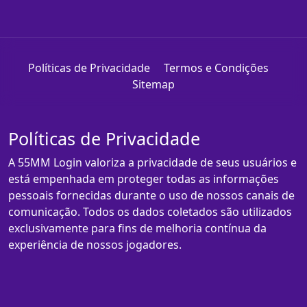
Políticas de Privacidade
Termos e Condições
Sitemap
Políticas de Privacidade
A 55MM Login valoriza a privacidade de seus usuários e
está empenhada em proteger todas as informações
pessoais fornecidas durante o uso de nossos canais de
comunicação. Todos os dados coletados são utilizados
exclusivamente para fins de melhoria contínua da
experiência de nossos jogadores.