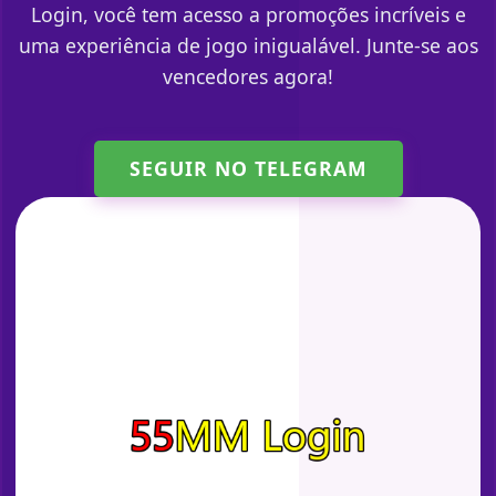
Login, você tem acesso a promoções incríveis e
uma experiência de jogo inigualável. Junte-se aos
vencedores agora!
SEGUIR NO TELEGRAM