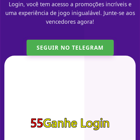
Login, você tem acesso a promoções incríveis e
uma experiência de jogo inigualável. Junte-se aos
vencedores agora!
SEGUIR NO TELEGRAM