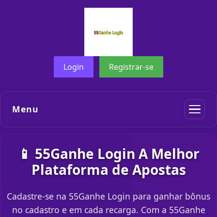
Login
Registrar-se
Menu
📱 55Ganhe Login A Melhor
Plataforma de Apostas
Cadastre-se na 55Ganhe Login para ganhar bônus
no cadastro e em cada recarga. Com a 55Ganhe