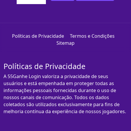
Políticas de Privacidade
Termos e Condições
Sitemap
Políticas de Privacidade
A 55Ganhe Login valoriza a privacidade de seus
usuários e está empenhada em proteger todas as
informações pessoais fornecidas durante o uso de
nossos canais de comunicação. Todos os dados
coletados são utilizados exclusivamente para fins de
melhoria contínua da experiência de nossos jogadores.