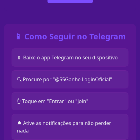
📱 Como Seguir no Telegram
📱 Baixe o app Telegram no seu dispositivo
🔍 Procure por "@55Ganhe LoginOficial"
👆 Toque em "Entrar" ou "Join"
🔔 Ative as notificações para não perder
nada