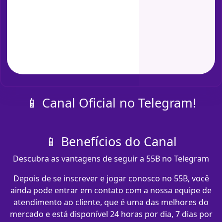
📱 Canal Oficial no Telegram!
📱 Benefícios do Canal
Descubra as vantagens de seguir a 55B no Telegram
Depois de se inscrever e jogar conosco no 55B, você
ainda pode entrar em contato com a nossa equipe de
atendimento ao cliente, que é uma das melhores do
mercado e está disponível 24 horas por dia, 7 dias por