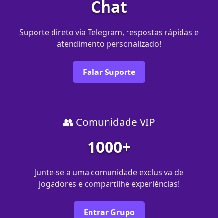
Chat
Suporte direto via Telegram, respostas rápidas e
atendimento personalizado!
Falar Suporte
👥 Comunidade VIP
1000+
Junte-se a uma comunidade exclusiva de
jogadores e compartilhe experiências!
Entrar Grupo