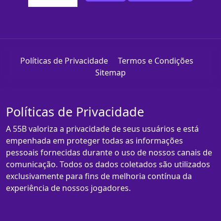
Políticas de Privacidade
Termos e Condições
Sitemap
Políticas de Privacidade
A 55B valoriza a privacidade de seus usuários e está
empenhada em proteger todas as informações
pessoais fornecidas durante o uso de nossos canais de
comunicação. Todos os dados coletados são utilizados
exclusivamente para fins de melhoria contínua da
experiência de nossos jogadores.