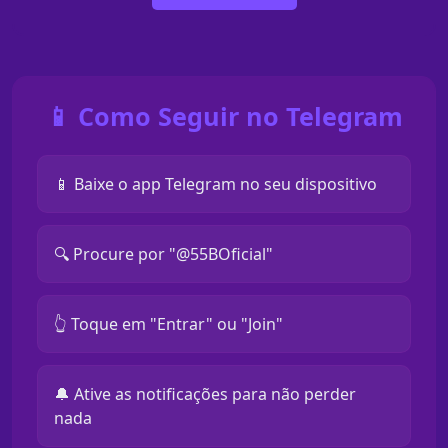
📱 Como Seguir no Telegram
📱 Baixe o app Telegram no seu dispositivo
🔍 Procure por "@55BOficial"
👆 Toque em "Entrar" ou "Join"
🔔 Ative as notificações para não perder
nada