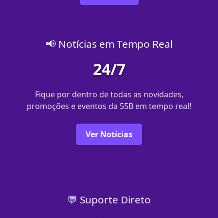
📢 Notícias em Tempo Real
24/7
Fique por dentro de todas as novidades,
promoções e eventos da 55B em tempo real!
Ver Notícias
💬 Suporte Direto