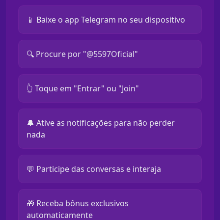
📱 Baixe o app Telegram no seu dispositivo
🔍 Procure por "@5597Oficial"
👆 Toque em "Entrar" ou "Join"
🔔 Ative as notificações para não perder
nada
💬 Participe das conversas e interaja
🎁 Receba bônus exclusivos
automaticamente