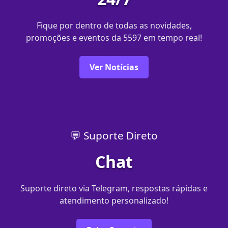
Fique por dentro de todas as novidades,
promoções e eventos da 5597 em tempo real!
Ver Notícias
💬 Suporte Direto
Chat
Suporte direto via Telegram, respostas rápidas e
atendimento personalizado!