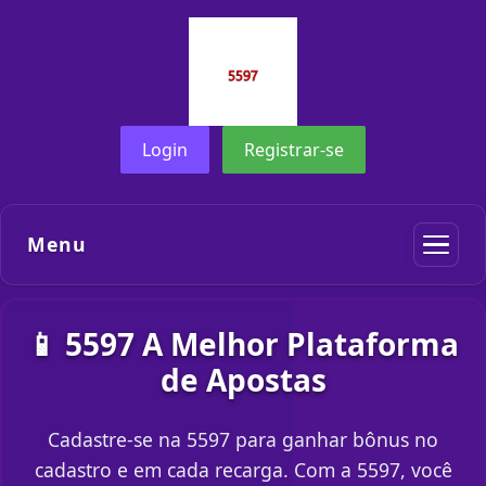
Login
Registrar-se
Menu
📱 5597 A Melhor Plataforma
de Apostas
Cadastre-se na 5597 para ganhar bônus no
cadastro e em cada recarga. Com a 5597, você