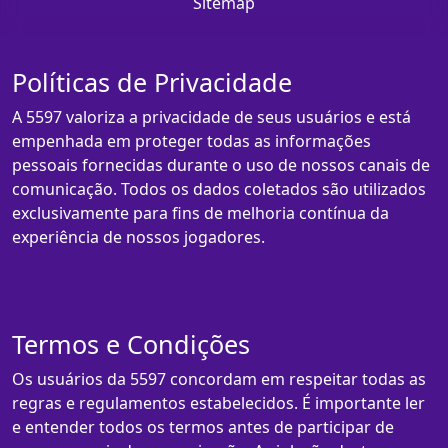
Sitemap
Políticas de Privacidade
A 5597 valoriza a privacidade de seus usuários e está
empenhada em proteger todas as informações
pessoais fornecidas durante o uso de nossos canais de
comunicação. Todos os dados coletados são utilizados
exclusivamente para fins de melhoria contínua da
experiência de nossos jogadores.
Termos e Condições
Os usuários da 5597 concordam em respeitar todas as
regras e regulamentos estabelecidos. É importante ler
e entender todos os termos antes de participar de