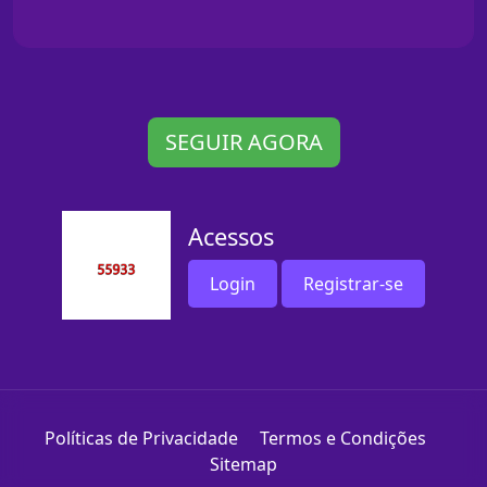
SEGUIR AGORA
Acessos
Login
Registrar-se
Políticas de Privacidade
Termos e Condições
Sitemap