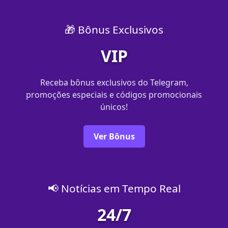
🎁 Bônus Exclusivos
VIP
Receba bônus exclusivos do Telegram,
promoções especiais e códigos promocionais
únicos!
Ver Bônus
📢 Notícias em Tempo Real
24/7