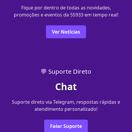
Fique por dentro de todas as novidades,
promoções e eventos da 55933 em tempo real!
Ver Notícias
💬 Suporte Direto
Chat
Suporte direto via Telegram, respostas rápidas e
atendimento personalizado!
Falar Suporte