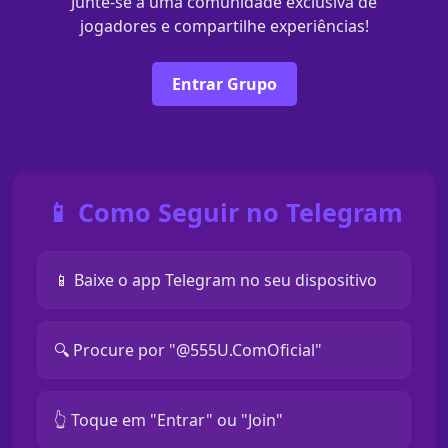
Junte-se a uma comunidade exclusiva de
jogadores e compartilhe experiências!
Entrar Grupo
📱 Como Seguir no Telegram
📱 Baixe o app Telegram no seu dispositivo
🔍 Procure por "@555U.ComOficial"
👆 Toque em "Entrar" ou "Join"