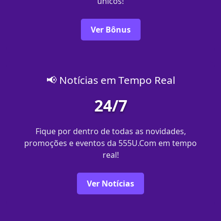
únicos!
Ver Bônus
📢 Notícias em Tempo Real
24/7
Fique por dentro de todas as novidades,
promoções e eventos da 555U.Com em tempo
real!
Ver Notícias