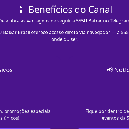
📱 Benefícios do Canal
Descubra as vantagens de seguir a 555U Baixar no Telegra
U Baixar Brasil oferece acesso direto via navegador — a 55
onde quiser.
sivos
📢 Notí
m, promoções especiais
Fique por dentro d
s únicos!
eventos da 