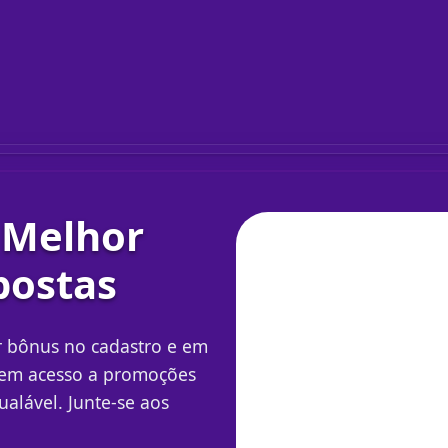
 Melhor
postas
r bônus no cadastro e em
 tem acesso a promoções
ualável. Junte-se aos