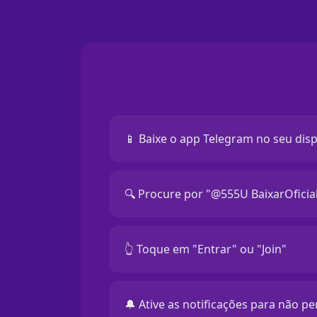
📱 Baixe o app Telegram no seu disp
🔍 Procure por "@555U BaixarOficia
👆 Toque em "Entrar" ou "Join"
🔔 Ative as notificações para não p