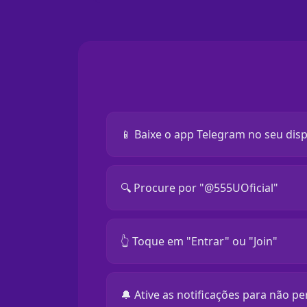
📱 Baixe o app Telegram no seu disp
🔍 Procure por "@555UOficial"
👆 Toque em "Entrar" ou "Join"
🔔 Ative as notificações para não p