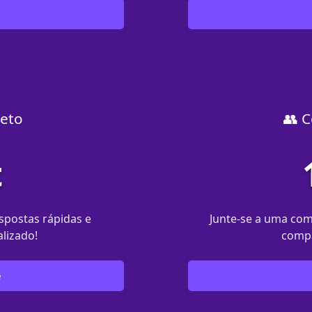
reto
👥 
t
espostas rápidas e
Junte-se a uma com
lizado!
compa
e