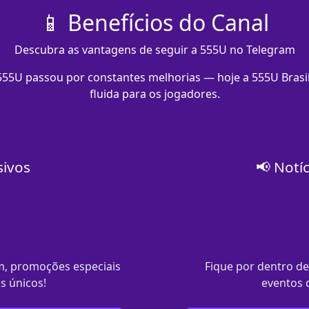
📱 Benefícios do Canal
Descubra as vantagens de seguir a 555U no Telegram
55U passou por constantes melhorias — hoje a 555U Brasil
fluida para os jogadores.
sivos
📢 Notí
m, promoções especiais
Fique por dentro d
s únicos!
eventos 