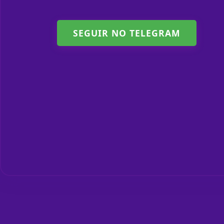
SEGUIR NO TELEGRAM