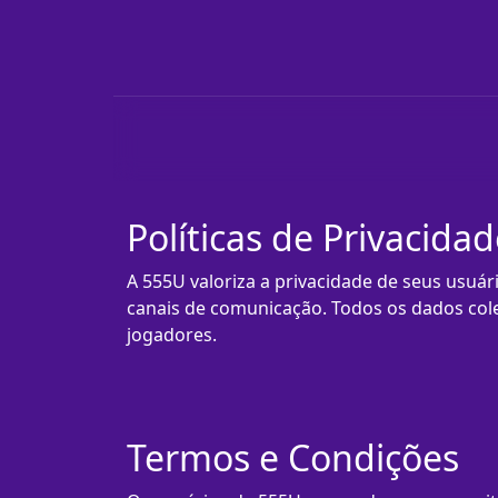
Políticas de Privacida
A 555U valoriza a privacidade de seus usuá
canais de comunicação. Todos os dados cole
jogadores.
Termos e Condições