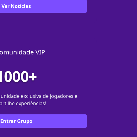
Ver Notícias
Comunidade VIP
1000+
unidade exclusiva de jogadores e
rtilhe experiências!
Entrar Grupo