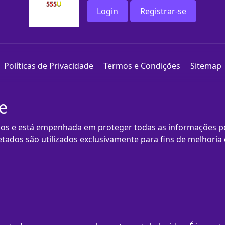
Login
Registrar-se
Políticas de Privacidade
Termos e Condições
Sitemap
de
rios e está empenhada em proteger todas as informações p
tados são utilizados exclusivamente para fins de melhoria