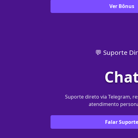
Ver Bônus
💬 Suporte Di
Cha
Suporte direto via Telegram, r
atendimento persona
Falar Suport