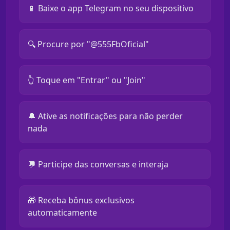
📱 Baixe o app Telegram no seu dispositivo
🔍 Procure por "@555FbOficial"
👆 Toque em "Entrar" ou "Join"
🔔 Ative as notificações para não perder
nada
💬 Participe das conversas e interaja
🎁 Receba bônus exclusivos
automaticamente