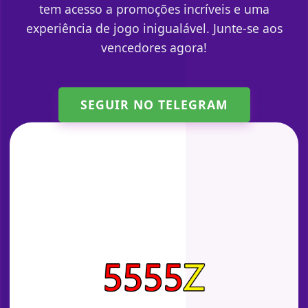
tem acesso a promoções incríveis e uma
experiência de jogo inigualável. Junte-se aos
vencedores agora!
SEGUIR NO TELEGRAM