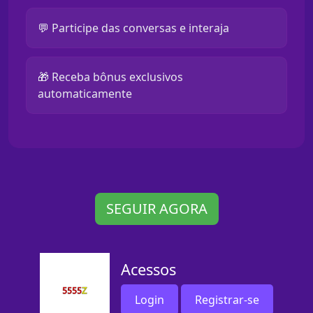
💬 Participe das conversas e interaja
🎁 Receba bônus exclusivos
automaticamente
SEGUIR AGORA
Acessos
Login
Registrar-se