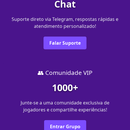
Chat
Suporte direto via Telegram, respostas rápidas e
atendimento personalizado!
Falar Suporte
👥 Comunidade VIP
1000+
Junte-se a uma comunidade exclusiva de
jogadores e compartilhe experiências!
Entrar Grupo