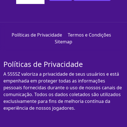
Políticas de Privacidade
Termos e Condições
Sitemap
Políticas de Privacidade
A 5555Z valoriza a privacidade de seus usuários e está
empenhada em proteger todas as informações
pessoais fornecidas durante o uso de nossos canais de
comunicação. Todos os dados coletados são utilizados
exclusivamente para fins de melhoria contínua da
experiência de nossos jogadores.