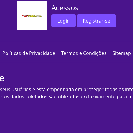
Acessos
Login
Registrar-se
Políticas de Privacidade
Termos e Condições
Sitemap
de
e seus usuários e está empenhada em proteger todas as in
 os dados coletados são utilizados exclusivamente para fi