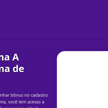
ma A
ma de
anhar bônus no cadastro
ma, você tem acesso a