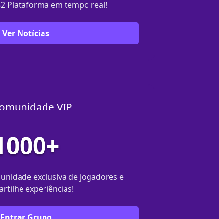
42 Plataforma em tempo real!
Ver Notícias
Comunidade VIP
1000+
unidade exclusiva de jogadores e
rtilhe experiências!
Entrar Grupo