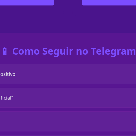
📱 Como Seguir no Telegram
ositivo
icial"