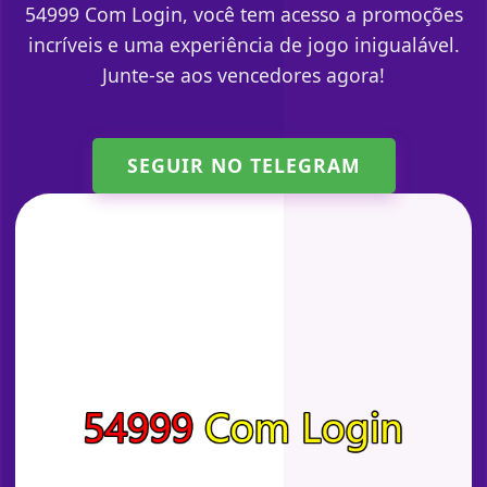
54999 Com Login, você tem acesso a promoções
incríveis e uma experiência de jogo inigualável.
Junte-se aos vencedores agora!
SEGUIR NO TELEGRAM