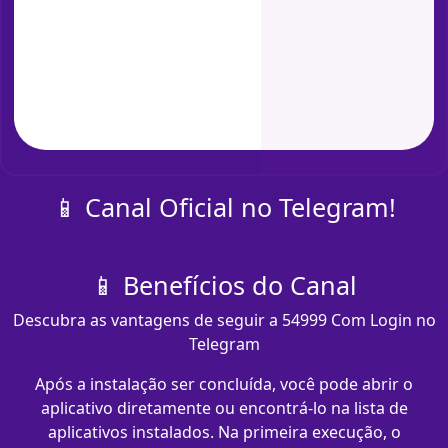
📱 Canal Oficial no Telegram!
📱 Benefícios do Canal
Descubra as vantagens de seguir a 54999 Com Login no
Telegram
Após a instalação ser concluída, você pode abrir o
aplicativo diretamente ou encontrá-lo na lista de
aplicativos instalados. Na primeira execução, o