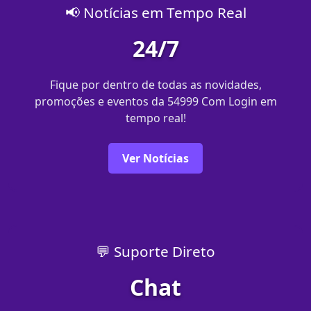
📢 Notícias em Tempo Real
24/7
Fique por dentro de todas as novidades,
promoções e eventos da 54999 Com Login em
tempo real!
Ver Notícias
💬 Suporte Direto
Chat