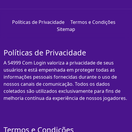
Políticas de Privacidade
Termos e Condições
Sitemap
Políticas de Privacidade
A 54999 Com Login valoriza a privacidade de seus
usuários e está empenhada em proteger todas as
informações pessoais fornecidas durante o uso de
nossos canais de comunicação. Todos os dados
coletados são utilizados exclusivamente para fins de
melhoria contínua da experiência de nossos jogadores.
Termos e Condições