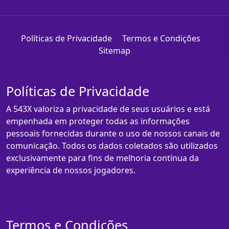
Políticas de Privacidade
Termos e Condições
Sitemap
Políticas de Privacidade
A 543X valoriza a privacidade de seus usuários e está
empenhada em proteger todas as informações
pessoais fornecidas durante o uso de nossos canais de
comunicação. Todos os dados coletados são utilizados
exclusivamente para fins de melhoria contínua da
experiência de nossos jogadores.
Termos e Condições