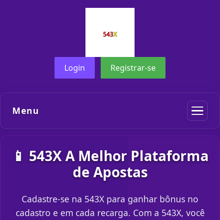
Login
Registrar-se
Menu
📱 543X A Melhor Plataforma
de Apostas
Cadastre-se na 543X para ganhar bônus no
cadastro e em cada recarga. Com a 543X, você