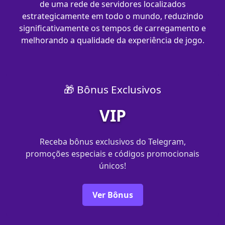
de uma rede de servidores localizados
estrategicamente em todo o mundo, reduzindo
significativamente os tempos de carregamento e
melhorando a qualidade da experiência de jogo.
🎁 Bônus Exclusivos
VIP
Receba bônus exclusivos do Telegram,
promoções especiais e códigos promocionais
únicos!
Ver Bônus