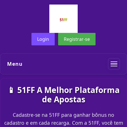
Login
Registrar-se
Menu
📱 51FF A Melhor Plataforma
de Apostas
Cadastre-se na 51FF para ganhar bônus no
cadastro e em cada recarga. Com a 51FF, você tem