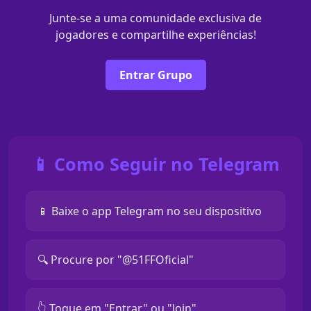
Junte-se a uma comunidade exclusiva de
jogadores e compartilhe experiências!
Entrar Grupo
📱 Como Seguir no Telegram
📱 Baixe o app Telegram no seu dispositivo
🔍 Procure por "@51FFOficial"
👆 Toque em "Entrar" ou "Join"