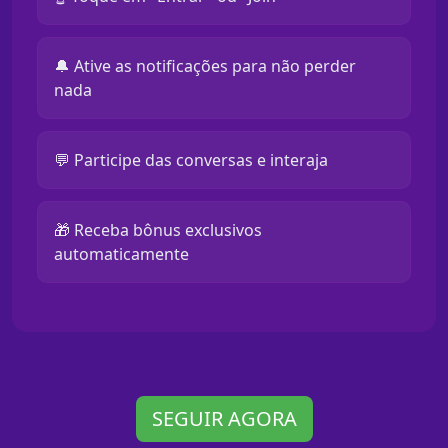
🔔 Ative as notificações para não perder
nada
💬 Participe das conversas e interaja
🎁 Receba bônus exclusivos
automaticamente
SEGUIR AGORA