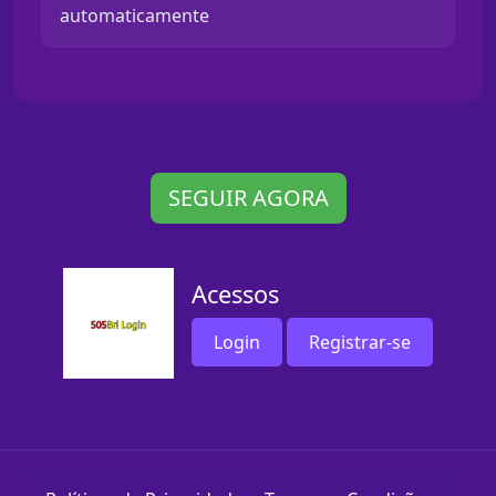
automaticamente
SEGUIR AGORA
Acessos
Login
Registrar-se