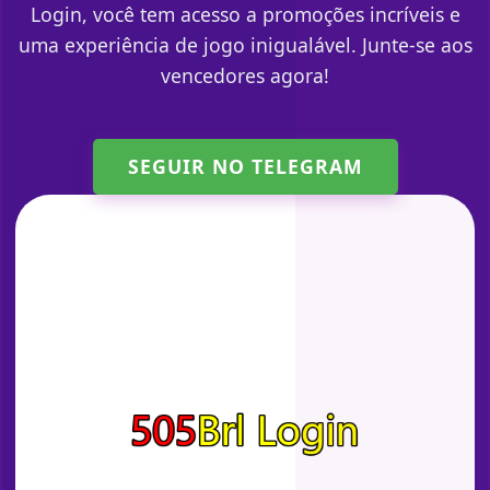
Login, você tem acesso a promoções incríveis e
uma experiência de jogo inigualável. Junte-se aos
vencedores agora!
SEGUIR NO TELEGRAM