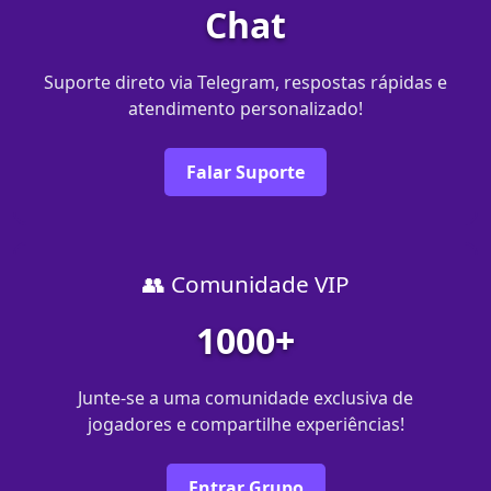
Chat
Suporte direto via Telegram, respostas rápidas e
atendimento personalizado!
Falar Suporte
👥 Comunidade VIP
1000+
Junte-se a uma comunidade exclusiva de
jogadores e compartilhe experiências!
Entrar Grupo