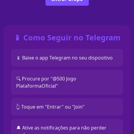
📱 Como Seguir no Telegram
📱 Baixe o app Telegram no seu dispositivo
🔍 Procure por "@500 Jogo
PlataformaOficial"
👆 Toque em "Entrar" ou "Join"
🔔 Ative as notificações para não perder