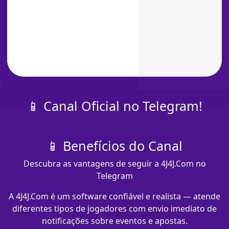
📱 Canal Oficial no Telegram!
📱 Benefícios do Canal
Descubra as vantagens de seguir a 4J4J.Com no
Telegram
A 4J4J.Com é um software confiável e realista — atende
diferentes tipos de jogadores com envio imediato de
notificações sobre eventos e apostas.