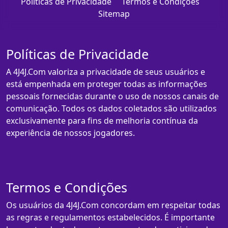
Políticas de Privacidade
Termos e Condições
Sitemap
Políticas de Privacidade
A 4J4J.Com valoriza a privacidade de seus usuários e
está empenhada em proteger todas as informações
pessoais fornecidas durante o uso de nossos canais de
comunicação. Todos os dados coletados são utilizados
exclusivamente para fins de melhoria contínua da
experiência de nossos jogadores.
Termos e Condições
Os usuários da 4J4J.Com concordam em respeitar todas
as regras e regulamentos estabelecidos. É importante