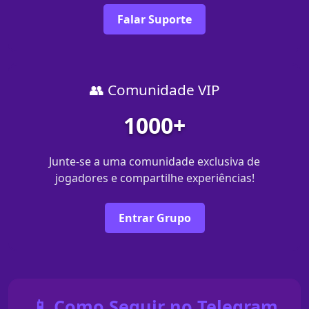
Falar Suporte
👥 Comunidade VIP
1000+
Junte-se a uma comunidade exclusiva de
jogadores e compartilhe experiências!
Entrar Grupo
📱 Como Seguir no Telegram