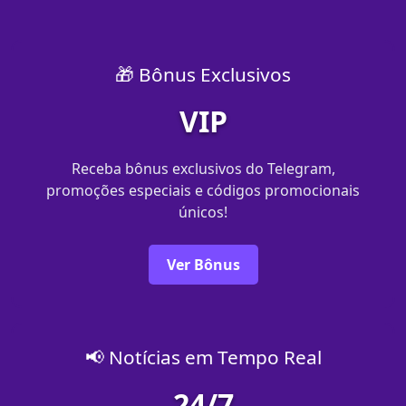
🎁 Bônus Exclusivos
VIP
Receba bônus exclusivos do Telegram,
promoções especiais e códigos promocionais
únicos!
Ver Bônus
📢 Notícias em Tempo Real
24/7