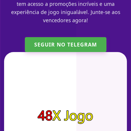
tem acesso a promoções incríveis e uma
experiência de jogo inigualável. Junte-se aos
vencedores agora!
SEGUIR NO TELEGRAM