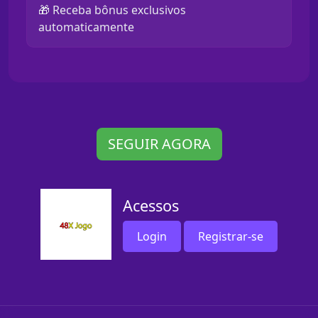
🎁 Receba bônus exclusivos
automaticamente
SEGUIR AGORA
Acessos
Login
Registrar-se