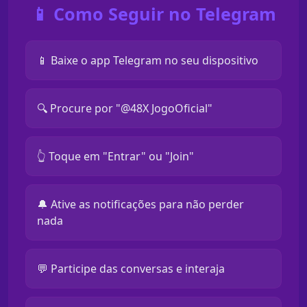
📱 Como Seguir no Telegram
📱 Baixe o app Telegram no seu dispositivo
🔍 Procure por "@48X JogoOficial"
👆 Toque em "Entrar" ou "Join"
🔔 Ative as notificações para não perder
nada
💬 Participe das conversas e interaja