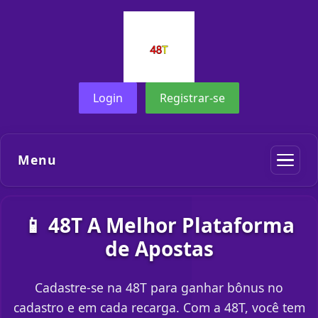
Login
Registrar-se
Menu
📱 48T A Melhor Plataforma
de Apostas
Cadastre-se na 48T para ganhar bônus no
cadastro e em cada recarga. Com a 48T, você tem