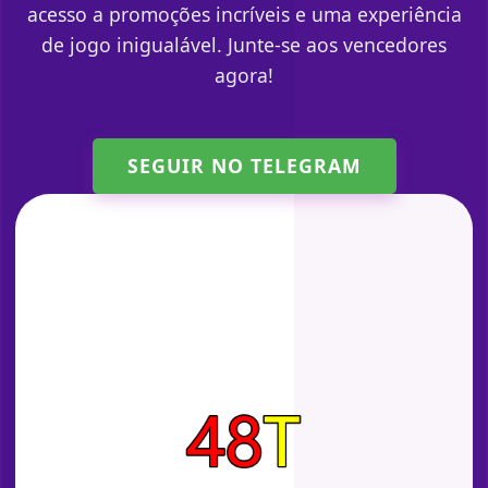
acesso a promoções incríveis e uma experiência
de jogo inigualável. Junte-se aos vencedores
agora!
SEGUIR NO TELEGRAM