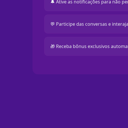
🔔 Ative as notificações para não p
💬 Participe das conversas e interaj
🎁 Receba bônus exclusivos autom