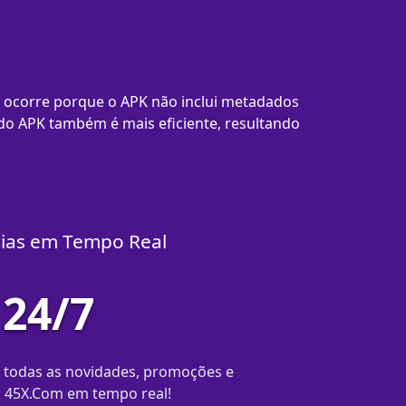
 ocorre porque o APK não inclui metadados
do APK também é mais eficiente, resultando
cias em Tempo Real
24/7
e todas as novidades, promoções e
 45X.Com em tempo real!