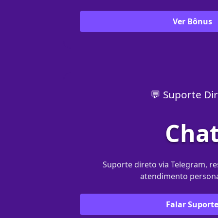
Ver Bônus
💬 Suporte Di
Cha
Suporte direto via Telegram, r
atendimento persona
Falar Suport