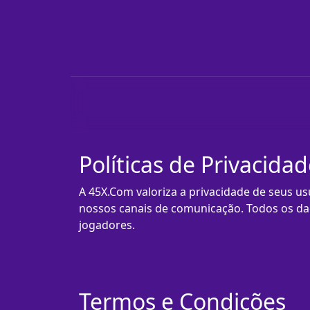
Políticas de Privacida
A 45X.Com valoriza a privacidade de seus u
nossos canais de comunicação. Todos os dad
jogadores.
Termos e Condições