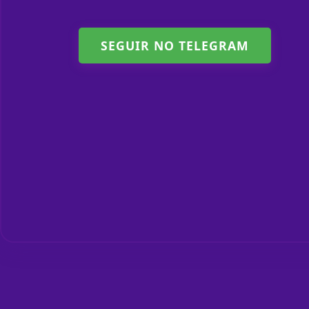
SEGUIR NO TELEGRAM