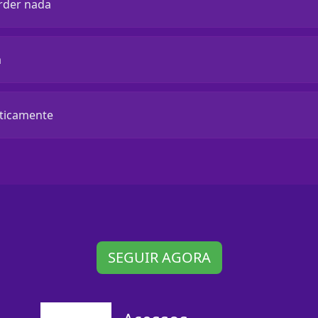
erder nada
a
aticamente
SEGUIR AGORA