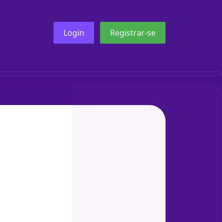
Login
Registrar-se