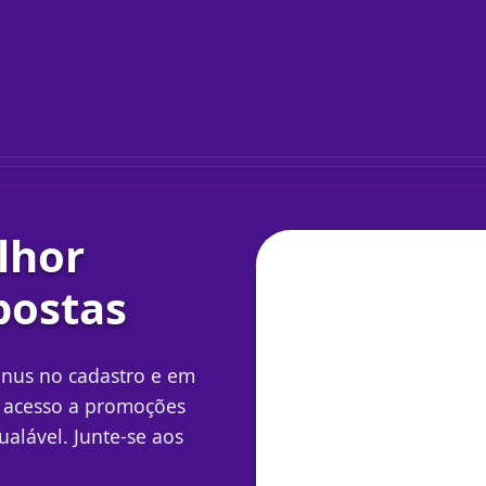
lhor
postas
nus no cadastro e em
 acesso a promoções
ualável. Junte-se aos