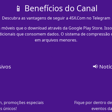
📱 Benefícios do Canal
Descubra as vantagens de seguir a 45X.Com no Telegram
veis que o download através da Google Play Store. Isso
adicionais que consomem dados. O sistema de compressão 
em arquivos menores.
sivos
📢 Notí
m, promoções especiais
Fique por dentro d
s únicos!
eventos da