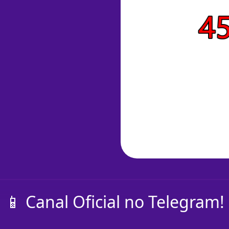
📱 Canal Oficial no Telegram!