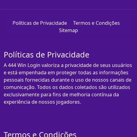
Políticas de Privacidade
Termos e Condições
Sitemap
Políticas de Privacidade
A 444 Win Login valoriza a privacidade de seus usuários
e está empenhada em proteger todas as informações
pessoais fornecidas durante o uso de nossos canais de
comunicação. Todos os dados coletados são utilizados
exclusivamente para fins de melhoria contínua da
experiência de nossos jogadores.
Termos e Condições