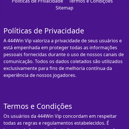
Políticas de Privacidade
Termos e Condições
Sitemap
Políticas de Privacidade
A 444Win Vip valoriza a privacidade de seus usuários e
está empenhada em proteger todas as informações
pessoais fornecidas durante o uso de nossos canais de
comunicação. Todos os dados coletados são utilizados
exclusivamente para fins de melhoria contínua da
experiência de nossos jogadores.
Termos e Condições
Os usuários da 444Win Vip concordam em respeitar
todas as regras e regulamentos estabelecidos. É