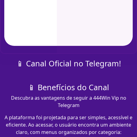
📱 Canal Oficial no Telegram!
📱 Benefícios do Canal
Descubra as vantagens de seguir a 444Win Vip no
Telegram
A plataforma foi projetada para ser simples, acessível e
eficiente. Ao acessar, o usuário encontra um ambiente
claro, com menus organizados por categoria: