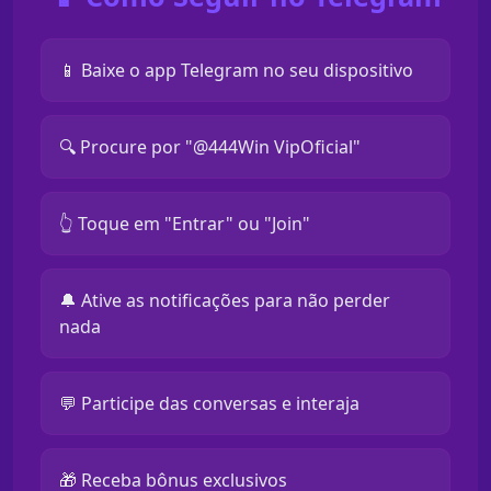
📱 Baixe o app Telegram no seu dispositivo
🔍 Procure por "@444Win VipOficial"
👆 Toque em "Entrar" ou "Join"
🔔 Ative as notificações para não perder
nada
💬 Participe das conversas e interaja
🎁 Receba bônus exclusivos