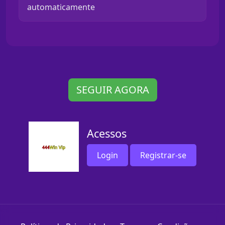
automaticamente
SEGUIR AGORA
Acessos
Login
Registrar-se