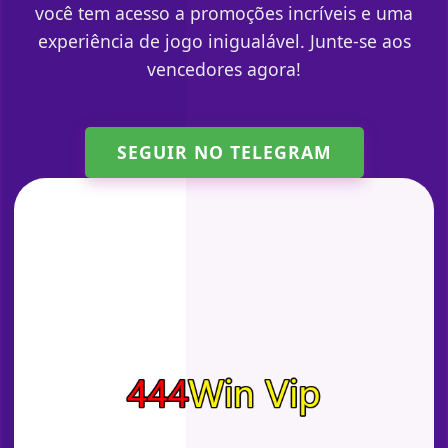
você tem acesso a promoções incríveis e uma
experiência de jogo inigualável. Junte-se aos
vencedores agora!
SEGUIR NO TELEGRAM