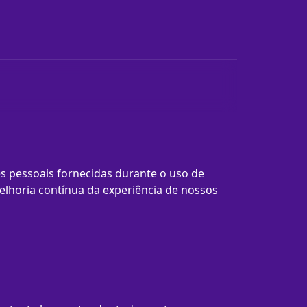
s pessoais fornecidas durante o uso de
elhoria contínua da experiência de nossos