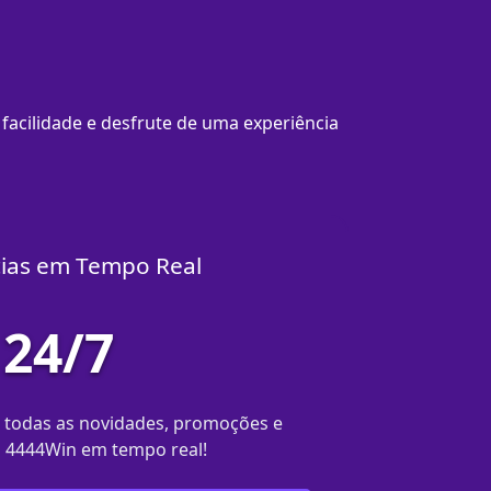
acilidade e desfrute de uma experiência
cias em Tempo Real
24/7
e todas as novidades, promoções e
 4444Win em tempo real!