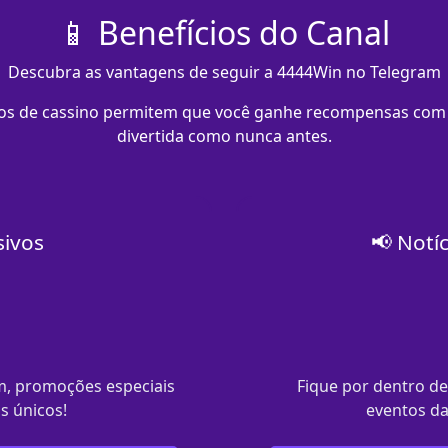
📱 Benefícios do Canal
Descubra as vantagens de seguir a 4444Win no Telegram
ogos de cassino permitem que você ganhe recompensas com f
divertida como nunca antes.
sivos
📢 Notí
m, promoções especiais
Fique por dentro d
s únicos!
eventos da