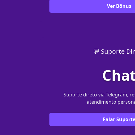
Ver Bônus
💬 Suporte Di
Cha
Suporte direto via Telegram, r
atendimento persona
Falar Suport