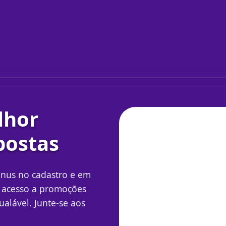
lhor
postas
nus no cadastro e em
 acesso a promoções
ualável. Junte-se aos