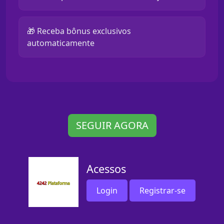
🎁 Receba bônus exclusivos
automaticamente
SEGUIR AGORA
Acessos
Login
Registrar-se