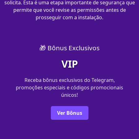
solicita. Esta é uma etapa importante de segurança que
permite que você revise as permissões antes de
prosseguir com a instalação.
🎁 Bônus Exclusivos
VIP
Receba bônus exclusivos do Telegram,
promoções especiais e códigos promocionais
únicos!
Ver Bônus