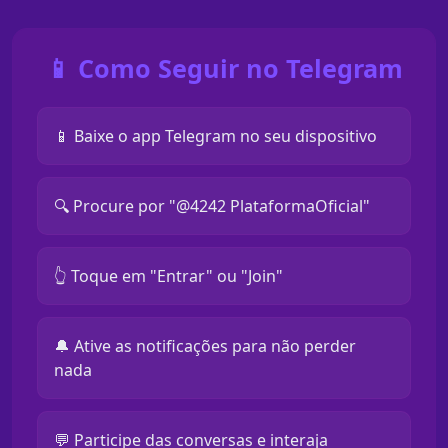
📱 Como Seguir no Telegram
📱 Baixe o app Telegram no seu dispositivo
🔍 Procure por "@4242 PlataformaOficial"
👆 Toque em "Entrar" ou "Join"
🔔 Ative as notificações para não perder
nada
💬 Participe das conversas e interaja