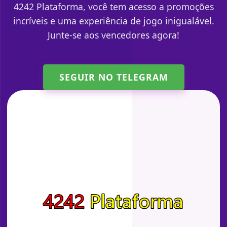
4242 Plataforma, você tem acesso a promoções
incríveis e uma experiência de jogo inigualável.
Junte-se aos vencedores agora!
SEGUIR NO TELEGRAM