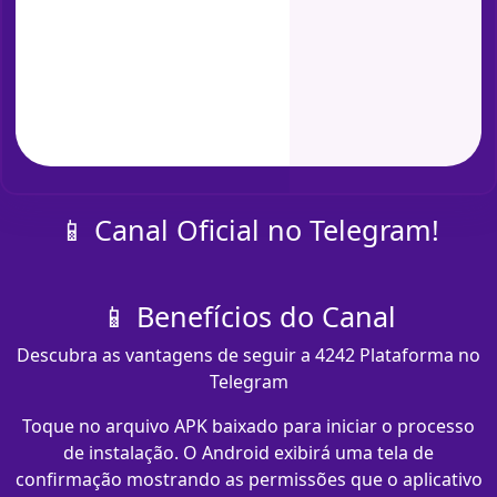
📱 Canal Oficial no Telegram!
📱 Benefícios do Canal
Descubra as vantagens de seguir a 4242 Plataforma no
Telegram
Toque no arquivo APK baixado para iniciar o processo
de instalação. O Android exibirá uma tela de
confirmação mostrando as permissões que o aplicativo