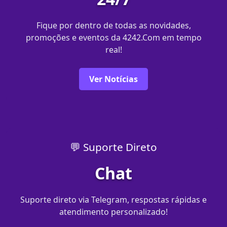
Fique por dentro de todas as novidades,
promoções e eventos da 4242.Com em tempo
real!
Ver Notícias
💬 Suporte Direto
Chat
Suporte direto via Telegram, respostas rápidas e
atendimento personalizado!