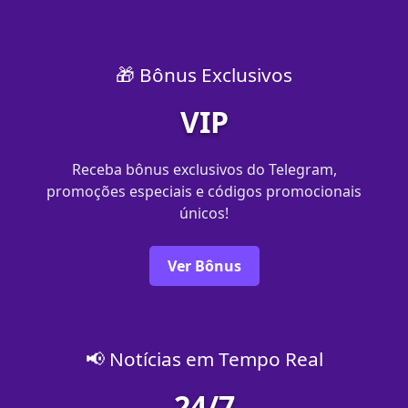
🎁 Bônus Exclusivos
VIP
Receba bônus exclusivos do Telegram,
promoções especiais e códigos promocionais
únicos!
Ver Bônus
📢 Notícias em Tempo Real
24/7