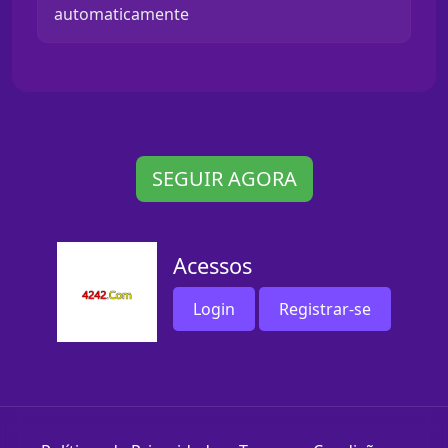
automaticamente
SEGUIR AGORA
Acessos
Login
Registrar-se