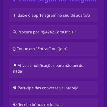
📱 Baixe o app Telegram no seu dispositivo
🔍 Procure por "@4242.ComOficial"
👆 Toque em "Entrar" ou "Join"
🔔 Ative as notificações para não perder
nada
💬 Participe das conversas e interaja
🎁 Receba bônus exclusivos