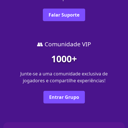
Falar Suporte
👥 Comunidade VIP
1000+
Junte-se a uma comunidade exclusiva de
jogadores e compartilhe experiências!
Entrar Grupo