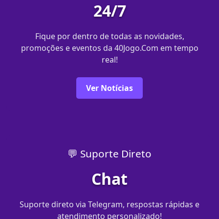
24/7
Fique por dentro de todas as novidades,
promoções e eventos da 40Jogo.Com em tempo
real!
Ver Notícias
💬 Suporte Direto
Chat
Suporte direto via Telegram, respostas rápidas e
atendimento personalizado!