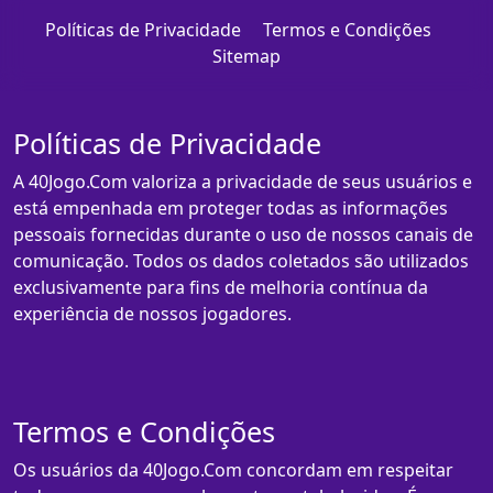
Políticas de Privacidade
Termos e Condições
Sitemap
Políticas de Privacidade
A 40Jogo.Com valoriza a privacidade de seus usuários e
está empenhada em proteger todas as informações
pessoais fornecidas durante o uso de nossos canais de
comunicação. Todos os dados coletados são utilizados
exclusivamente para fins de melhoria contínua da
experiência de nossos jogadores.
Termos e Condições
Os usuários da 40Jogo.Com concordam em respeitar