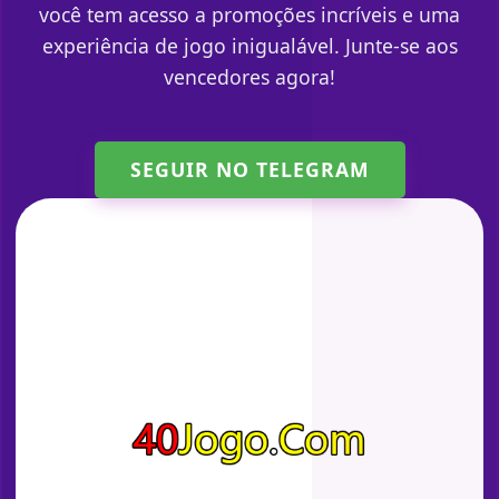
você tem acesso a promoções incríveis e uma
experiência de jogo inigualável. Junte-se aos
vencedores agora!
SEGUIR NO TELEGRAM