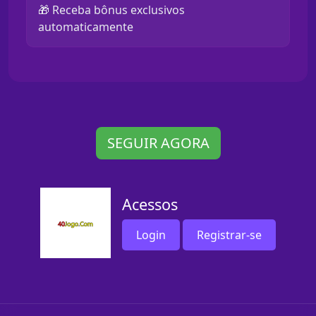
🎁 Receba bônus exclusivos
automaticamente
SEGUIR AGORA
Acessos
Login
Registrar-se