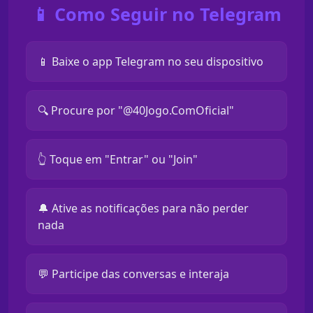
📱 Como Seguir no Telegram
📱 Baixe o app Telegram no seu dispositivo
🔍 Procure por "@40Jogo.ComOficial"
👆 Toque em "Entrar" ou "Join"
🔔 Ative as notificações para não perder
nada
💬 Participe das conversas e interaja