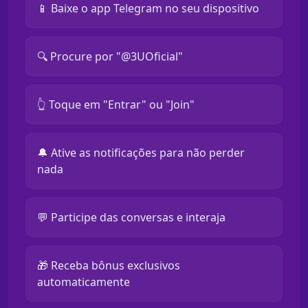
📱 Baixe o app Telegram no seu dispositivo
🔍 Procure por "@3UOficial"
👆 Toque em "Entrar" ou "Join"
🔔 Ative as notificações para não perder
nada
💬 Participe das conversas e interaja
🎁 Receba bônus exclusivos
automaticamente