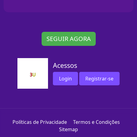
SEGUIR AGORA
Acessos
Login
Registrar-se
Políticas de Privacidade
Termos e Condições
Sitemap