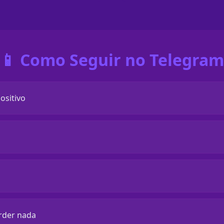
📱 Como Seguir no Telegram
ositivo
erder nada