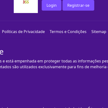
Login
Registrar-se
Políticas de Privacidade
Termos e Condições
Sitemap
de
ios e está empenhada em proteger todas as informações pe
tados são utilizados exclusivamente para fins de melhoria