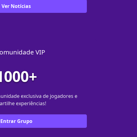
Ver Notícias
Comunidade VIP
1000+
unidade exclusiva de jogadores e
rtilhe experiências!
Entrar Grupo