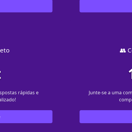
reto
👥 
t
espostas rápidas e
Junte-se a uma com
lizado!
compa
e