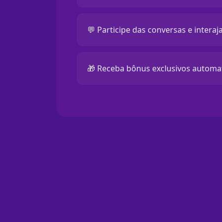
💬 Participe das conversas e interaj
🎁 Receba bônus exclusivos autom