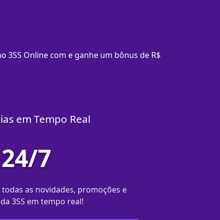
 no 3SS Online com e ganhe um bônus de R$
cias em Tempo Real
24/7
e todas as novidades, promoções e
 da 3SS em tempo real!