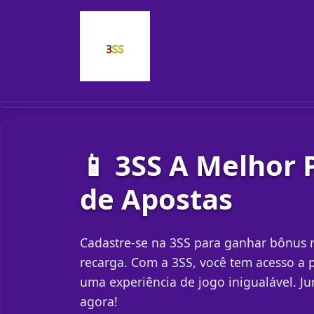
📱 3SS A Melhor 
de Apostas
Cadastre-se na 3SS para ganhar bônus 
recarga. Com a 3SS, você tem acesso a 
uma experiência de jogo inigualável. J
agora!