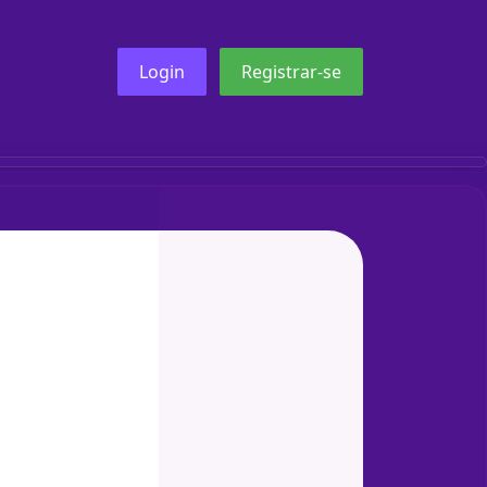
Login
Registrar-se