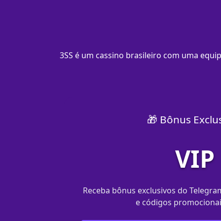
3SS é um cassino brasileiro com uma equi
🎁 Bônus Exclu
VIP
Receba bônus exclusivos do Telegra
e códigos promocionai