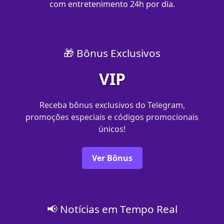
com entretenimento 24h por dia.
🎁 Bônus Exclusivos
VIP
Receba bônus exclusivos do Telegram,
promoções especiais e códigos promocionais
únicos!
Ver Bônus
📢 Notícias em Tempo Real