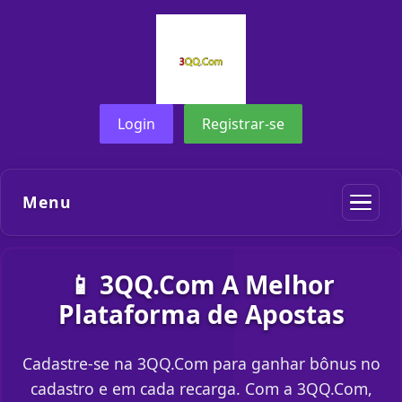
Login
Registrar-se
Menu
📱 3QQ.Com A Melhor
Plataforma de Apostas
Cadastre-se na 3QQ.Com para ganhar bônus no
cadastro e em cada recarga. Com a 3QQ.Com,