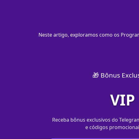
Neste artigo, exploramos como os Program
🎁 Bônus Exclu
VIP
Receba bônus exclusivos do Telegra
e códigos promocionai