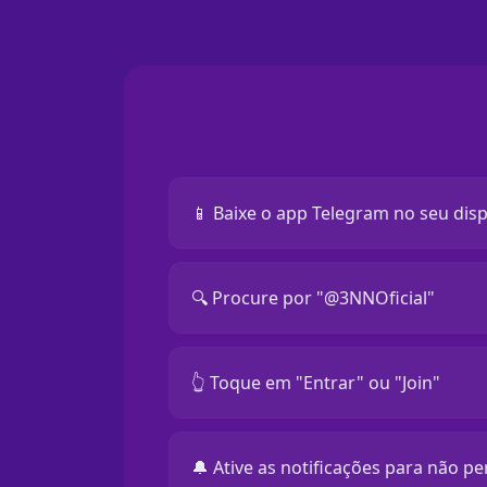
📱 Baixe o app Telegram no seu disp
🔍 Procure por "@3NNOficial"
👆 Toque em "Entrar" ou "Join"
🔔 Ative as notificações para não p