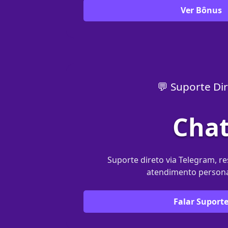
Ver Bônus
💬 Suporte Di
Cha
Suporte direto via Telegram, r
atendimento persona
Falar Suport