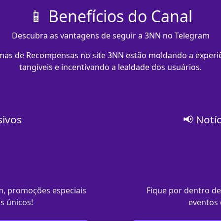
📱 Benefícios do Canal
Descubra as vantagens de seguir a 3NN no Telegram
as de Recompensas no site 3NN estão moldando a experiên
tangíveis e incentivando a lealdade dos usuários.
sivos
📢 Notí
m, promoções especiais
Fique por dentro d
s únicos!
eventos 