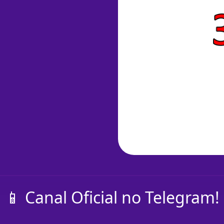
📱 Canal Oficial no Telegram!