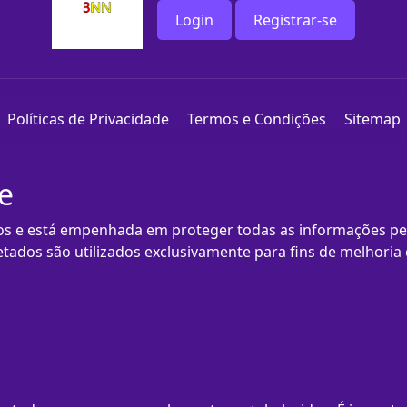
Login
Registrar-se
Políticas de Privacidade
Termos e Condições
Sitemap
de
rios e está empenhada em proteger todas as informações pe
tados são utilizados exclusivamente para fins de melhoria