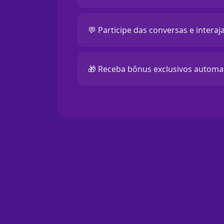
💬 Participe das conversas e interaj
🎁 Receba bônus exclusivos autom