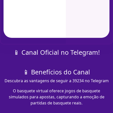
📱 Canal Oficial no Telegram!
📱 Benefícios do Canal
Descubra as vantagens de seguir a 39234 no Telegram
O basquete virtual oferece jogos de basquete
simulados para apostas, capturando a emoção de
partidas de basquete reais.