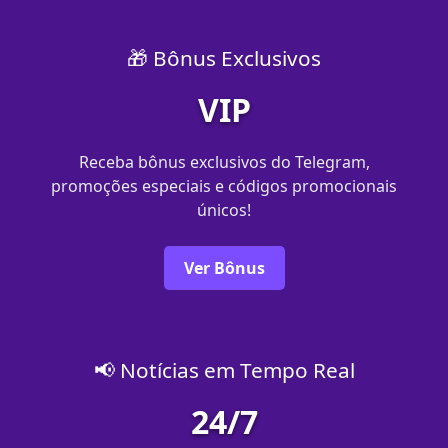
🎁 Bônus Exclusivos
VIP
Receba bônus exclusivos do Telegram,
promoções especiais e códigos promocionais
únicos!
Ver Bônus
📢 Notícias em Tempo Real
24/7