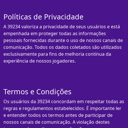
Políticas de Privacidade
A 39234 valoriza a privacidade de seus usuários e está
empenhada em proteger todas as informações
pessoais fornecidas durante o uso de nossos canais de
comunicação. Todos os dados coletados são utilizados
exclusivamente para fins de melhoria contínua da
experiência de nossos jogadores.
Termos e Condições
Os usuários da 39234 concordam em respeitar todas as
regras e regulamentos estabelecidos. É importante ler
e entender todos os termos antes de participar de
nossos canais de comunicação. A violação destes