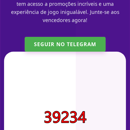
tem acesso a promoções incríveis e uma
experiência de jogo inigualável. Junte-se aos
vencedores agora!
SEGUIR NO TELEGRAM