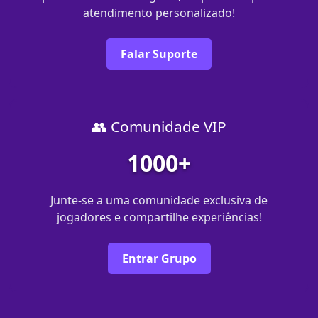
atendimento personalizado!
Falar Suporte
👥 Comunidade VIP
1000+
Junte-se a uma comunidade exclusiva de
jogadores e compartilhe experiências!
Entrar Grupo