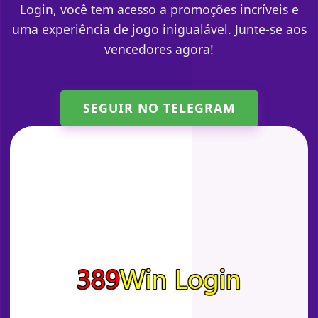
Login, você tem acesso a promoções incríveis e
uma experiência de jogo inigualável. Junte-se aos
vencedores agora!
SEGUIR NO TELEGRAM