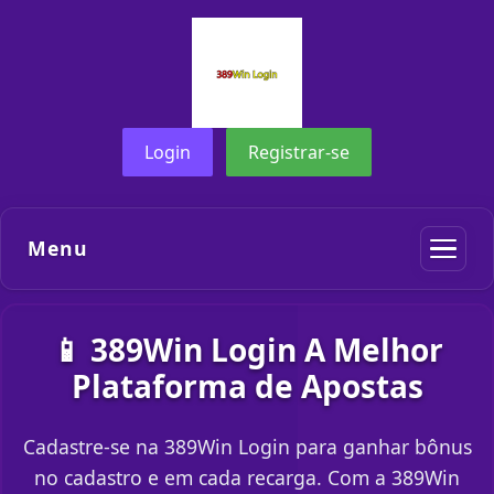
Login
Registrar-se
Menu
📱 389Win Login A Melhor
Plataforma de Apostas
Cadastre-se na 389Win Login para ganhar bônus
no cadastro e em cada recarga. Com a 389Win