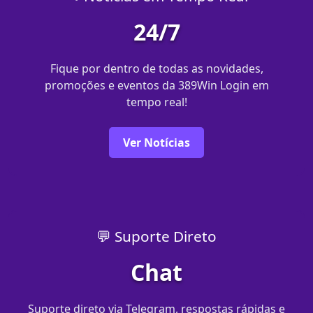
24/7
Fique por dentro de todas as novidades,
promoções e eventos da 389Win Login em
tempo real!
Ver Notícias
💬 Suporte Direto
Chat
Suporte direto via Telegram, respostas rápidas e