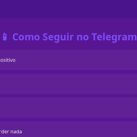
📱 Como Seguir no Telegram
ositivo
erder nada