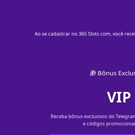
Ao se cadastrar no 365 Slots com​, você re
🎁 Bônus Exclu
VIP
Receba bônus exclusivos do Telegra
e códigos promocionai