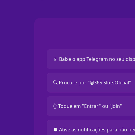
📱 Baixe o app Telegram no seu disp
🔍 Procure por "@365 SlotsOficial"
👆 Toque em "Entrar" ou "Join"
🔔 Ative as notificações para não p