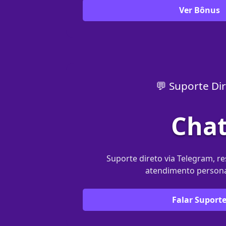
Ver Bônus
💬 Suporte Di
Cha
Suporte direto via Telegram, r
atendimento persona
Falar Suport