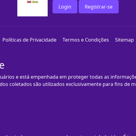
Login
Registrar-se
Políticas de Privacidade
Termos e Condições
Sitemap
de
 usuários e está empenhada em proteger todas as informaçõ
os coletados são utilizados exclusivamente para fins de m