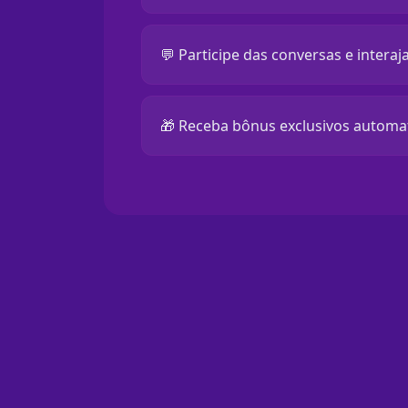
💬 Participe das conversas e interaj
🎁 Receba bônus exclusivos autom