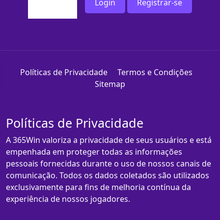
Login
Registrar-se
Políticas de Privacidade
Termos e Condições
Sitemap
Políticas de Privacidade
A 365Win valoriza a privacidade de seus usuários e está
empenhada em proteger todas as informações
pessoais fornecidas durante o uso de nossos canais de
comunicação. Todos os dados coletados são utilizados
exclusivamente para fins de melhoria contínua da
experiência de nossos jogadores.