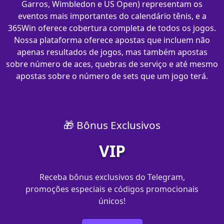
Garros, Wimbledon e US Open) representam os
eventos mais importantes do calendário tênis, e a
365Win oferece cobertura completa de todos os jogos.
Nossa plataforma oferece apostas que incluem não
apenas resultados de jogos, mas também apostas
sobre número de aces, quebras de serviço e até mesmo
apostas sobre o número de sets que um jogo terá.
🎁 Bônus Exclusivos
VIP
Receba bônus exclusivos do Telegram,
promoções especiais e códigos promocionais
únicos!