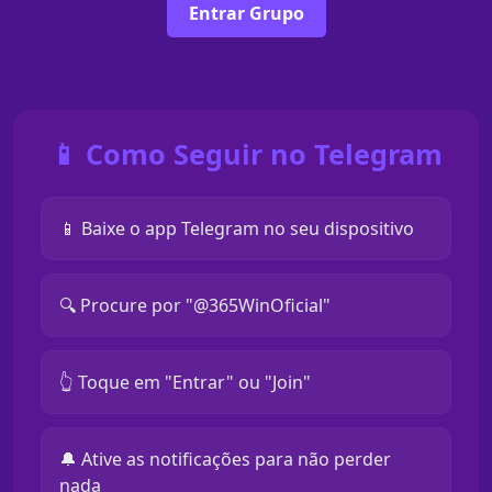
Entrar Grupo
📱 Como Seguir no Telegram
📱 Baixe o app Telegram no seu dispositivo
🔍 Procure por "@365WinOficial"
👆 Toque em "Entrar" ou "Join"
🔔 Ative as notificações para não perder
nada