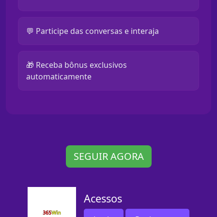
💬 Participe das conversas e interaja
🎁 Receba bônus exclusivos
automaticamente
SEGUIR AGORA
Acessos