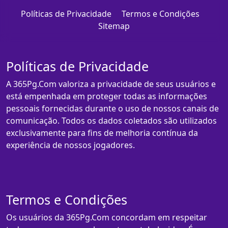
Políticas de Privacidade
Termos e Condições
Sitemap
Políticas de Privacidade
A 365Pg.Com valoriza a privacidade de seus usuários e
está empenhada em proteger todas as informações
pessoais fornecidas durante o uso de nossos canais de
comunicação. Todos os dados coletados são utilizados
exclusivamente para fins de melhoria contínua da
experiência de nossos jogadores.
Termos e Condições
Os usuários da 365Pg.Com concordam em respeitar