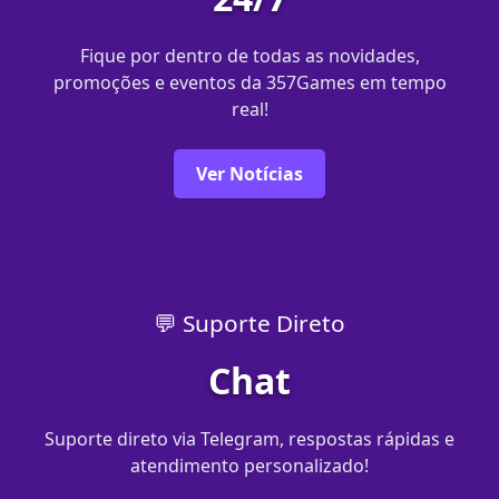
Fique por dentro de todas as novidades,
promoções e eventos da 357Games em tempo
real!
Ver Notícias
💬 Suporte Direto
Chat
Suporte direto via Telegram, respostas rápidas e
atendimento personalizado!