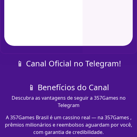
📱 Canal Oficial no Telegram!
📱 Benefícios do Canal
Descubra as vantagens de seguir a 357Games no
Telegram
A 357Games Brasil é um cassino real — na 357Games ,
prêmios milionários e reembolsos aguardam por você,
com garantia de credibilidade.