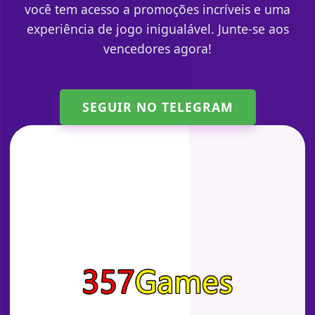
você tem acesso a promoções incríveis e uma
experiência de jogo inigualável. Junte-se aos
vencedores agora!
SEGUIR NO TELEGRAM