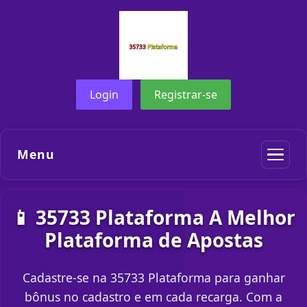
Login
Registrar-se
Menu
📱 35733 Plataforma A Melhor
Plataforma de Apostas
Cadastre-se na 35733 Plataforma para ganhar
bônus no cadastro e em cada recarga. Com a