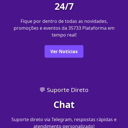
24/7
Fique por dentro de todas as novidades,
promoções e eventos da 35733 Plataforma em
tempo real!
Ver Notícias
💬 Suporte Direto
Chat
Suporte direto via Telegram, respostas rápidas e
atendimento personalizado!