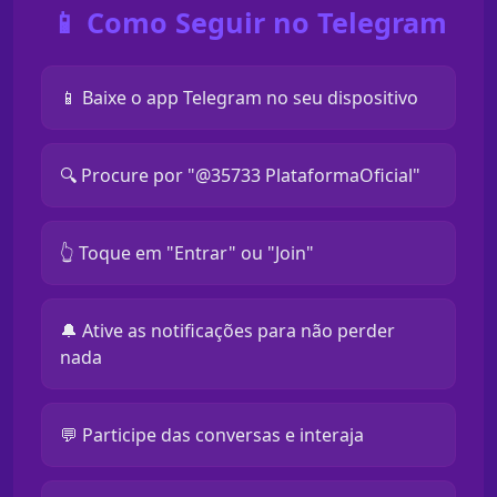
📱 Como Seguir no Telegram
📱 Baixe o app Telegram no seu dispositivo
🔍 Procure por "@35733 PlataformaOficial"
👆 Toque em "Entrar" ou "Join"
🔔 Ative as notificações para não perder
nada
💬 Participe das conversas e interaja