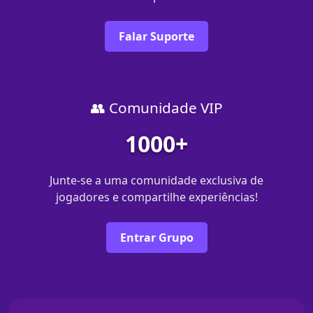
Falar Suporte
👥 Comunidade VIP
1000+
Junte-se a uma comunidade exclusiva de
jogadores e compartilhe experiências!
Entrar Grupo