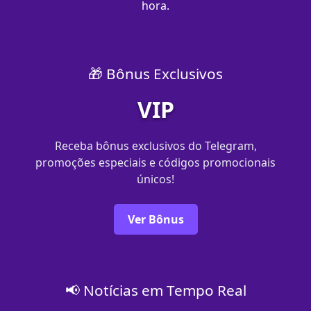
hora.
🎁 Bônus Exclusivos
VIP
Receba bônus exclusivos do Telegram,
promoções especiais e códigos promocionais
únicos!
Ver Bônus
📢 Notícias em Tempo Real