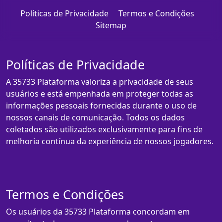
Políticas de Privacidade
Termos e Condições
Sitemap
Políticas de Privacidade
A 35733 Plataforma valoriza a privacidade de seus
usuários e está empenhada em proteger todas as
informações pessoais fornecidas durante o uso de
nossos canais de comunicação. Todos os dados
coletados são utilizados exclusivamente para fins de
melhoria contínua da experiência de nossos jogadores.
Termos e Condições
Os usuários da 35733 Plataforma concordam em