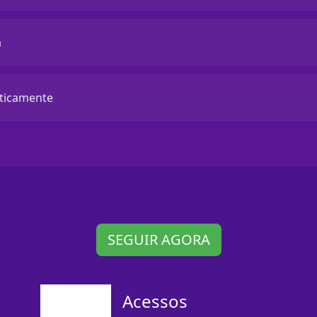
a
aticamente
SEGUIR AGORA
Acessos