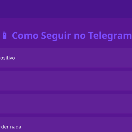
📱 Como Seguir no Telegram
ositivo
erder nada