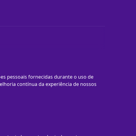
es pessoais fornecidas durante o uso de
elhoria contínua da experiência de nossos