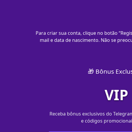
Para criar sua conta, clique no botão “Reg
mail e data de nascimento. Não se preo
🎁 Bônus Exclu
VIP
Receba bônus exclusivos do Telegra
e códigos promocionai