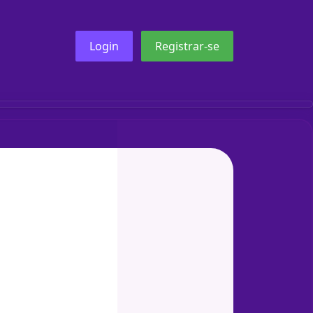
Login
Registrar-se