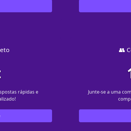
reto
👥 
t
espostas rápidas e
Junte-se a uma com
lizado!
compa
e