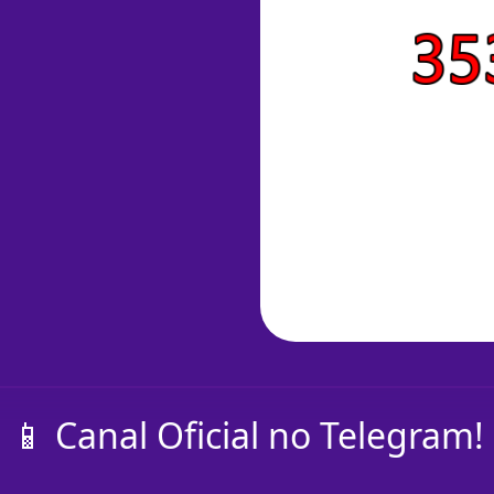
📱 Canal Oficial no Telegram!