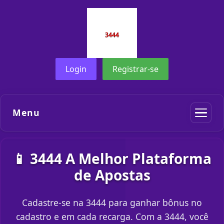
Login
Registrar-se
Menu
📱 3444 A Melhor Plataforma
de Apostas
Cadastre-se na 3444 para ganhar bônus no
cadastro e em cada recarga. Com a 3444, você