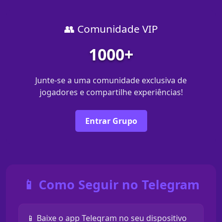
👥 Comunidade VIP
1000+
Junte-se a uma comunidade exclusiva de
jogadores e compartilhe experiências!
Entrar Grupo
📱 Como Seguir no Telegram
📱 Baixe o app Telegram no seu dispositivo