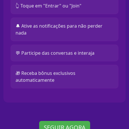
👆 Toque em "Entrar" ou "Join"
🔔 Ative as notificações para não perder
nada
💬 Participe das conversas e interaja
🎁 Receba bônus exclusivos
automaticamente
SEGUIR AGORA