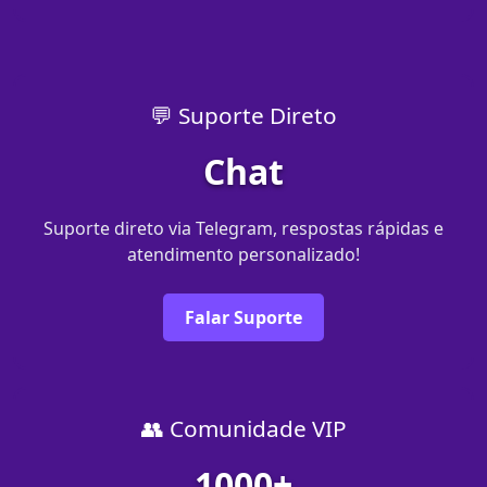
💬 Suporte Direto
Chat
Suporte direto via Telegram, respostas rápidas e
atendimento personalizado!
Falar Suporte
👥 Comunidade VIP
1000+