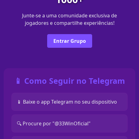
Junte-se a uma comunidade exclusiva de
jogadores e compartilhe experiências!
Entrar Grupo
📱 Como Seguir no Telegram
📱 Baixe o app Telegram no seu dispositivo
🔍 Procure por "@33WinOficial"