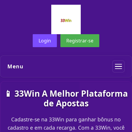
Login
Registrar-se
Menu
📱 33Win A Melhor Plataforma
de Apostas
Cadastre-se na 33Win para ganhar bônus no
cadastro e em cada recarga. Com a 33Win, você