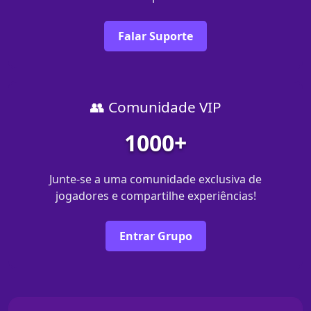
Falar Suporte
👥 Comunidade VIP
1000+
Junte-se a uma comunidade exclusiva de
jogadores e compartilhe experiências!
Entrar Grupo