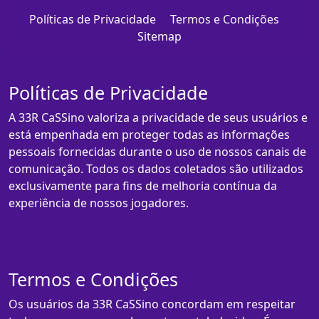
Políticas de Privacidade
Termos e Condições
Sitemap
Políticas de Privacidade
A 33R CaSSino valoriza a privacidade de seus usuários e
está empenhada em proteger todas as informações
pessoais fornecidas durante o uso de nossos canais de
comunicação. Todos os dados coletados são utilizados
exclusivamente para fins de melhoria contínua da
experiência de nossos jogadores.
Termos e Condições
Os usuários da 33R CaSSino concordam em respeitar