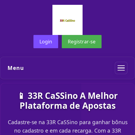
Login
Registrar-se
Menu
📱 33R CaSSino A Melhor
Plataforma de Apostas
Cadastre-se na 33R CaSSino para ganhar bônus
no cadastro e em cada recarga. Com a 33R