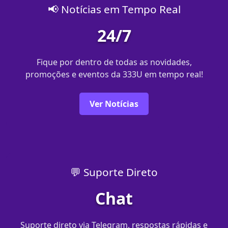
📢 Notícias em Tempo Real
24/7
Fique por dentro de todas as novidades,
promoções e eventos da 333U em tempo real!
Ver Notícias
💬 Suporte Direto
Chat
Suporte direto via Telegram, respostas rápidas e