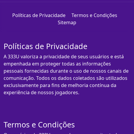
Políticas de Privacidade
Termos e Condições
Sitemap
Políticas de Privacidade
A 333U valoriza a privacidade de seus usuários e está
empenhada em proteger todas as informações
pessoais fornecidas durante o uso de nossos canais de
comunicação. Todos os dados coletados são utilizados
exclusivamente para fins de melhoria contínua da
experiência de nossos jogadores.
Termos e Condições