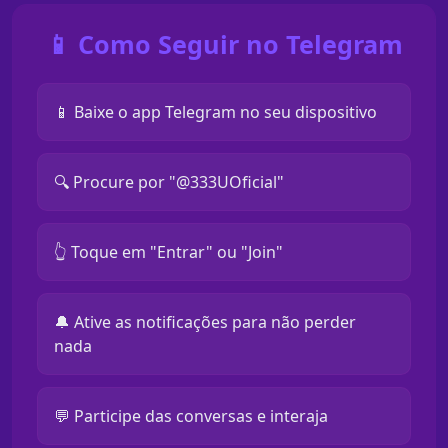
📱 Como Seguir no Telegram
📱 Baixe o app Telegram no seu dispositivo
🔍 Procure por "@333UOficial"
👆 Toque em "Entrar" ou "Join"
🔔 Ative as notificações para não perder
nada
💬 Participe das conversas e interaja