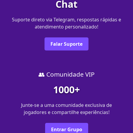
Chat
Suporte direto via Telegram, respostas rápidas e
atendimento personalizado!
Falar Suporte
👥 Comunidade VIP
1000+
Junte-se a uma comunidade exclusiva de
jogadores e compartilhe experiências!
Entrar Grupo