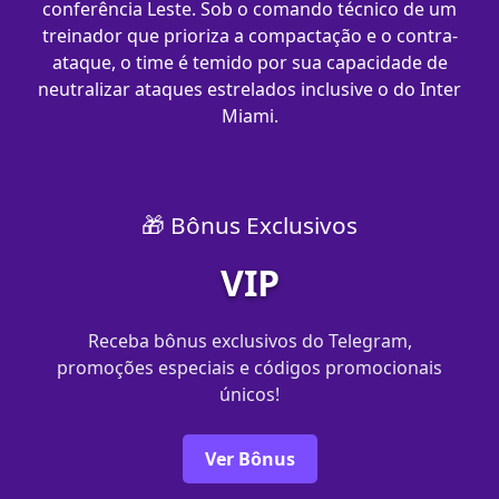
conferência Leste. Sob o comando técnico de um
treinador que prioriza a compactação e o contra-
ataque, o time é temido por sua capacidade de
neutralizar ataques estrelados inclusive o do Inter
Miami.
🎁 Bônus Exclusivos
VIP
Receba bônus exclusivos do Telegram,
promoções especiais e códigos promocionais
únicos!
Ver Bônus