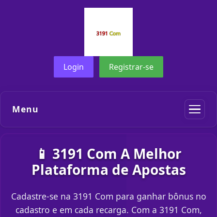
Login
Registrar-se
Menu
📱 3191 Com A Melhor
Plataforma de Apostas
Cadastre-se na 3191 Com para ganhar bônus no
cadastro e em cada recarga. Com a 3191 Com,