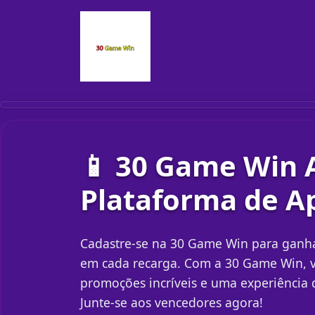
📱 30 Game Win 
Plataforma de A
Cadastre-se na 30 Game Win para ganha
em cada recarga. Com a 30 Game Win, v
promoções incríveis e uma experiência d
Junte-se aos vencedores agora!