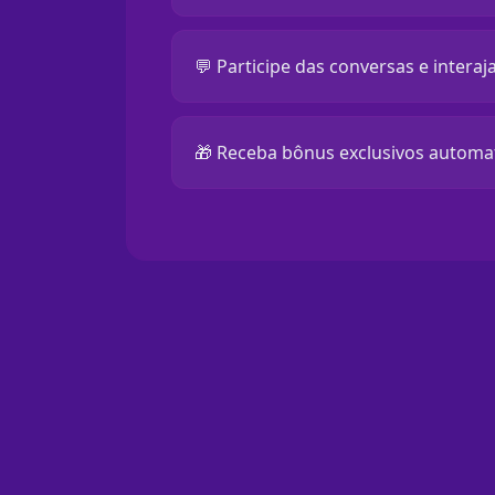
💬 Participe das conversas e interaj
🎁 Receba bônus exclusivos autom