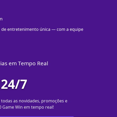
am
ma de entretenimento única — com a equipe
cias em Tempo Real
24/7
e todas as novidades, promoções e
0 Game Win em tempo real!