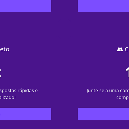
reto
👥 
t
espostas rápidas e
Junte-se a uma com
lizado!
compa
e