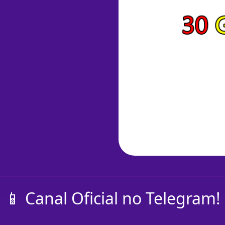
📱 Canal Oficial no Telegram!