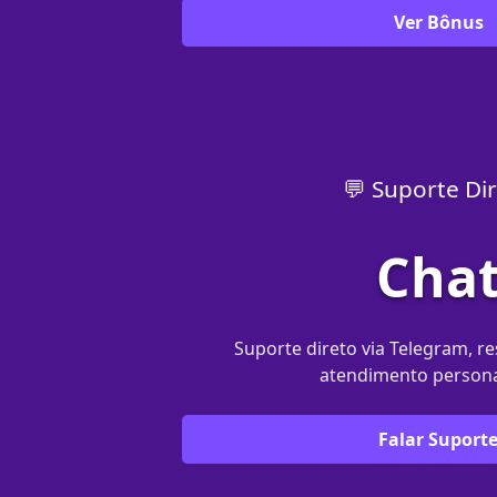
Ver Bônus
💬 Suporte Di
Cha
Suporte direto via Telegram, r
atendimento persona
Falar Suport