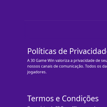
Políticas de Privacida
A 30 Game Win valoriza a privacidade de s
nossos canais de comunicação. Todos os dad
jogadores.
Termos e Condições