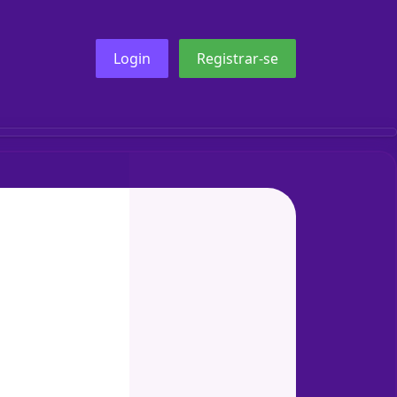
Login
Registrar-se