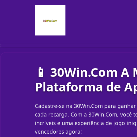
📱 30Win.Com A 
Plataforma de A
Cadastre-se na 30Win.Com para ganhar
cada recarga. Com a 30Win.Com, você 
incríveis e uma experiência de jogo inig
vencedores agora!