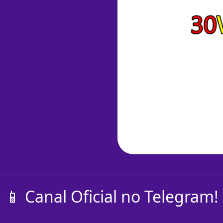
📱 Canal Oficial no Telegram!