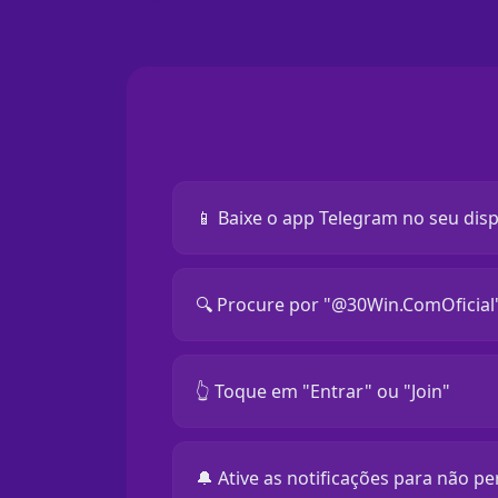
📱 Baixe o app Telegram no seu disp
🔍 Procure por "@30Win.ComOficial
👆 Toque em "Entrar" ou "Join"
🔔 Ative as notificações para não p