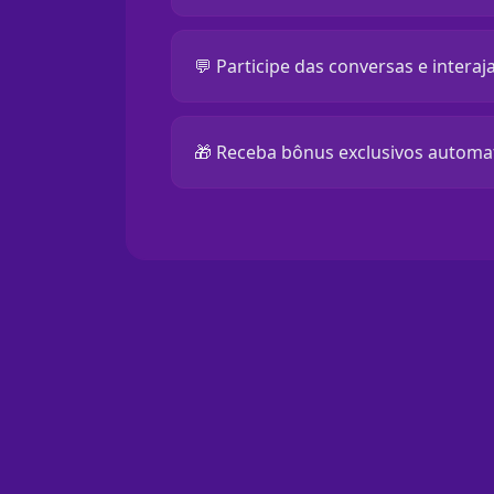
💬 Participe das conversas e interaj
🎁 Receba bônus exclusivos autom