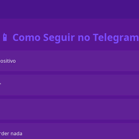
📱 Como Seguir no Telegram
ositivo
"
erder nada