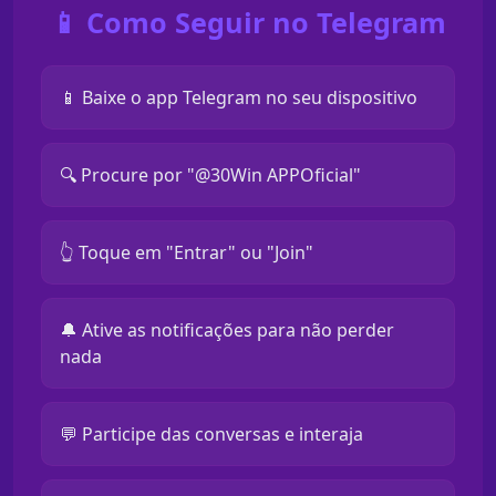
📱 Como Seguir no Telegram
📱 Baixe o app Telegram no seu dispositivo
🔍 Procure por "@30Win APPOficial"
👆 Toque em "Entrar" ou "Join"
🔔 Ative as notificações para não perder
nada
💬 Participe das conversas e interaja