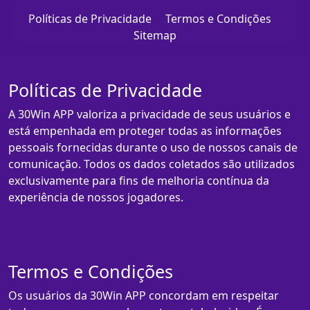
Políticas de Privacidade
Termos e Condições
Sitemap
Políticas de Privacidade
A 30Win APP valoriza a privacidade de seus usuários e
está empenhada em proteger todas as informações
pessoais fornecidas durante o uso de nossos canais de
comunicação. Todos os dados coletados são utilizados
exclusivamente para fins de melhoria contínua da
experiência de nossos jogadores.
Termos e Condições
Os usuários da 30Win APP concordam em respeitar