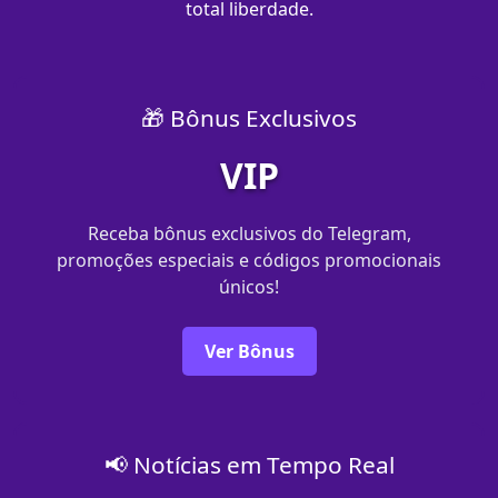
total liberdade.
🎁 Bônus Exclusivos
VIP
Receba bônus exclusivos do Telegram,
promoções especiais e códigos promocionais
únicos!
Ver Bônus
📢 Notícias em Tempo Real