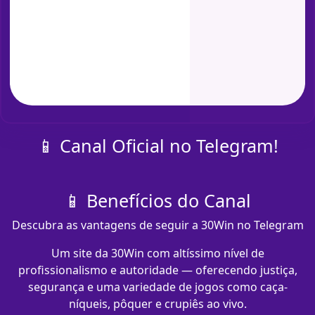
📱 Canal Oficial no Telegram!
📱 Benefícios do Canal
Descubra as vantagens de seguir a 30Win no Telegram
Um site da 30Win com altíssimo nível de
profissionalismo e autoridade — oferecendo justiça,
segurança e uma variedade de jogos como caça-
níqueis, pôquer e crupiês ao vivo.