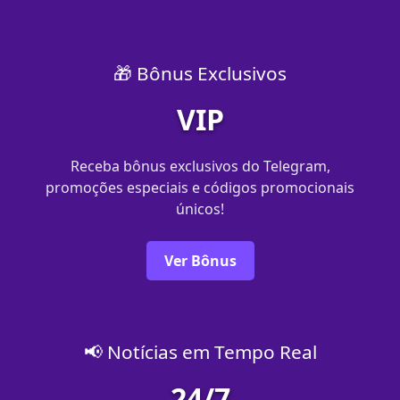
🎁 Bônus Exclusivos
VIP
Receba bônus exclusivos do Telegram,
promoções especiais e códigos promocionais
únicos!
Ver Bônus
📢 Notícias em Tempo Real
24/7