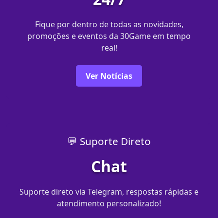
Fique por dentro de todas as novidades,
promoções e eventos da 30Game em tempo
real!
Ver Notícias
💬 Suporte Direto
Chat
Suporte direto via Telegram, respostas rápidas e
atendimento personalizado!