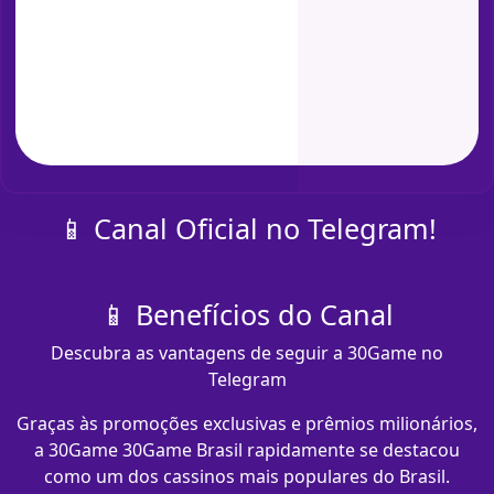
📱 Canal Oficial no Telegram!
📱 Benefícios do Canal
Descubra as vantagens de seguir a 30Game no
Telegram
Graças às promoções exclusivas e prêmios milionários,
a 30Game 30Game Brasil rapidamente se destacou
como um dos cassinos mais populares do Brasil.