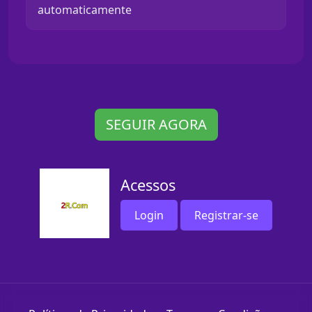
automaticamente
SEGUIR AGORA
Acessos
Login
Registrar-se