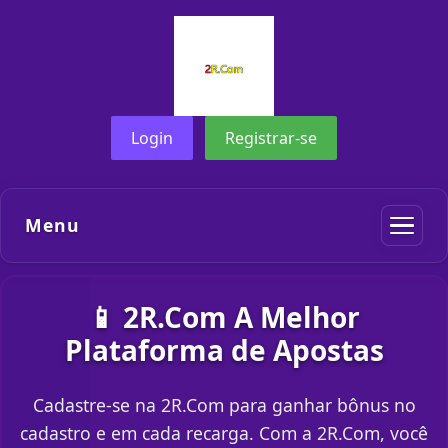
Login
Registrar-se
Menu
📱 2R.Com A Melhor
Plataforma de Apostas
Cadastre-se na 2R.Com para ganhar bônus no
cadastro e em cada recarga. Com a 2R.Com, você